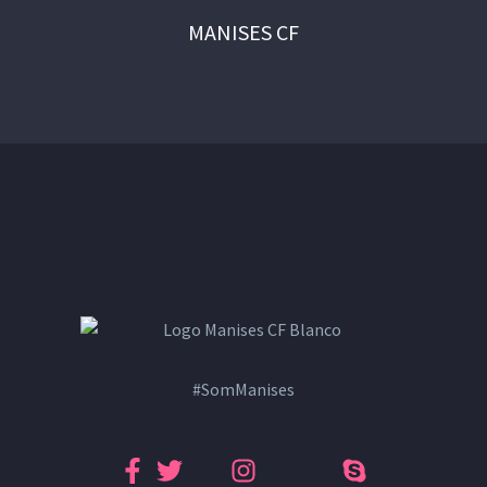
MANISES CF
#SomManises